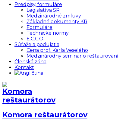
Predpisy, formuláre
Legislatíva SR
Medzinárodné zmluvy
Základné dokumenty KR
Formuláre
Technické normy
E.C.C.O.
Súťaže a podujatia
Cena prof. Karla Veselého
Medzinárodný seminár o reštaurovaní
Členská zóna
Kontakt
Komora reštaurátorov