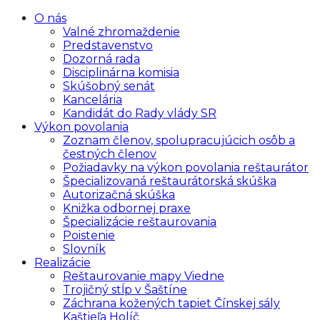
O nás
Valné zhromaždenie
Predstavenstvo
Dozorná rada
Disciplinárna komisia
Skúšobný senát
Kancelária
Kandidát do Rady vlády SR
Výkon povolania
Zoznam členov, spolupracujúcich osôb a
čestných členov
Požiadavky na výkon povolania reštaurátor
Špecializovaná reštaurátorská skúška
Autorizačná skúška
Knižka odbornej praxe
Špecializácie reštaurovania
Poistenie
Slovník
Realizácie
Reštaurovanie mapy Viedne
Trojičný stĺp v Šaštíne
Záchrana kožených tapiet Čínskej sály
Kaštieľa Holíč