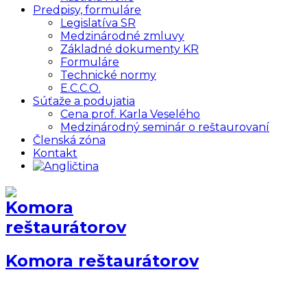
Predpisy, formuláre
Legislatíva SR
Medzinárodné zmluvy
Základné dokumenty KR
Formuláre
Technické normy
E.C.C.O.
Súťaže a podujatia
Cena prof. Karla Veselého
Medzinárodný seminár o reštaurovaní
Členská zóna
Kontakt
Komora reštaurátorov