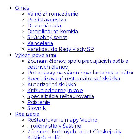
O nás
Valné zhromaždenie
Predstavenstvo
Dozorná rada
Disciplinárna komisia
Skúšobný senát
Kancelária
Kandidát do Rady vlády SR
Výkon povolania
Zoznam členov, spolupracujúcich osôb a
čestných členov
Požiadavky na výkon povolania reštaurátor
Špecializovaná reštaurátorská skúška
Autorizačná skúška
Knižka odbornej praxe
Špecializácie reštaurovania
Poistenie
Slovník
Realizácie
Reštaurovanie mapy Viedne
Trojičný stĺp v Šaštíne
Záchrana kožených tapiet Čínskej sály
Kaštieľa Holíč