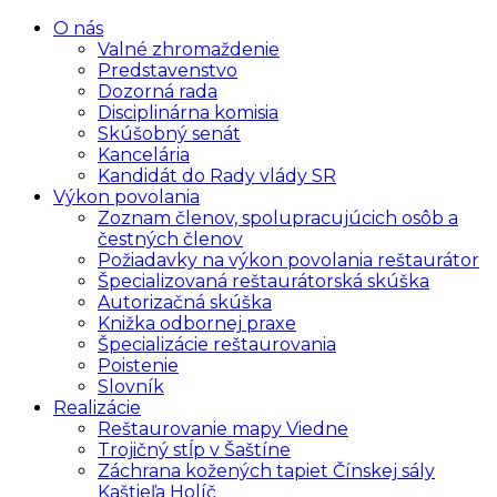
O nás
Valné zhromaždenie
Predstavenstvo
Dozorná rada
Disciplinárna komisia
Skúšobný senát
Kancelária
Kandidát do Rady vlády SR
Výkon povolania
Zoznam členov, spolupracujúcich osôb a
čestných členov
Požiadavky na výkon povolania reštaurátor
Špecializovaná reštaurátorská skúška
Autorizačná skúška
Knižka odbornej praxe
Špecializácie reštaurovania
Poistenie
Slovník
Realizácie
Reštaurovanie mapy Viedne
Trojičný stĺp v Šaštíne
Záchrana kožených tapiet Čínskej sály
Kaštieľa Holíč