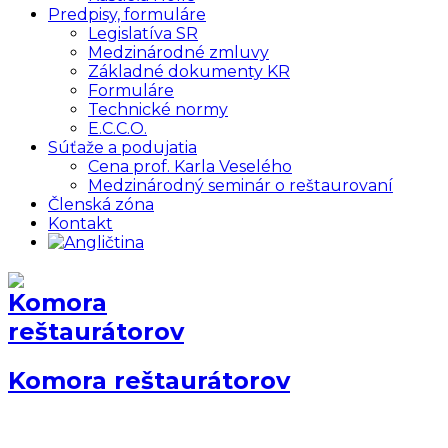
Predpisy, formuláre
Legislatíva SR
Medzinárodné zmluvy
Základné dokumenty KR
Formuláre
Technické normy
E.C.C.O.
Súťaže a podujatia
Cena prof. Karla Veselého
Medzinárodný seminár o reštaurovaní
Členská zóna
Kontakt
Komora reštaurátorov