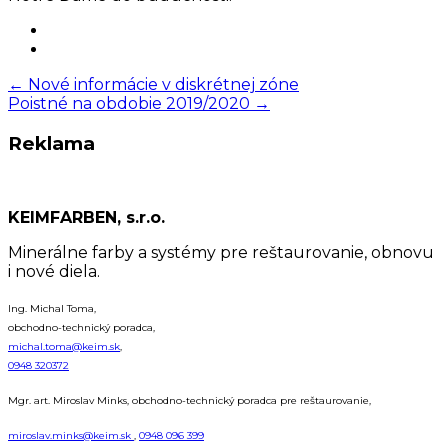
Post
←
Nové informácie v diskrétnej zóne
Poistné na obdobie 2019/2020
→
navigation
Reklama
KEIMFARBEN, s.r.o.
Minerálne farby a systémy pre reštaurovanie, obnovu
i nové diela.
Ing. Michal Toma,
obchodno-technický poradca,
michal.toma@keim.sk
,
0948 320372
Mgr. art. Miroslav Minks, obchodno-technický poradca pre reštaurovanie,
miroslav.minks@keim.sk
,
0948 096 399