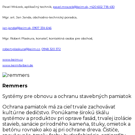
Pavel Mrázek, aplikačný technik,
pavel.mrazek@keim.sk,
+420 602 718 430
Mgr. art. Jan Janda, obchodno-technický poradca,
jan.janda@keim.sk
,
0907 334 646
Mgr. Robert Plaskura, konateľ, kontaktná osoba pre obchod,
robert.plaskura@keim.cz
,
0948 320 372
www.keim.cz
www.keimfarben.de
Remmers
Systémy pre obnovu a ochranu stavebných pamiatok
Ochrana pamiatok má za cieľ trvale zachovávať
kultúrne dedičstvo. Ponúkame širokú škálu
systémov a produktov pri oprave fasád, trvalej izolácie
stavieb, sanácie prírodného kameňa, štuky, omietok a
betónu rovnako ako aj pri ochrane dreva. Čističe,