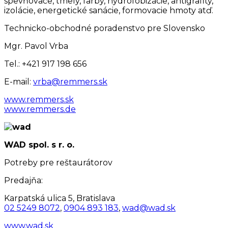
spevňovače, tmely, farby, hydrofobizácie, antigrafity,
izolácie, energetické sanácie, formovacie hmoty atď.
Technicko-obchodné poradenstvo pre Slovensko
Mgr. Pavol Vrba
Tel.: +421 917 198 656
E-mail:
vrba@remmers.sk
www.remmers.sk
www.remmers.de
WAD spol. s r. o.
Potreby pre reštaurátorov
Predajňa:
Karpatská ulica 5, Bratislava
02 5249 8072
,
0904 893 183
,
wad@wad.sk
www.wad.sk