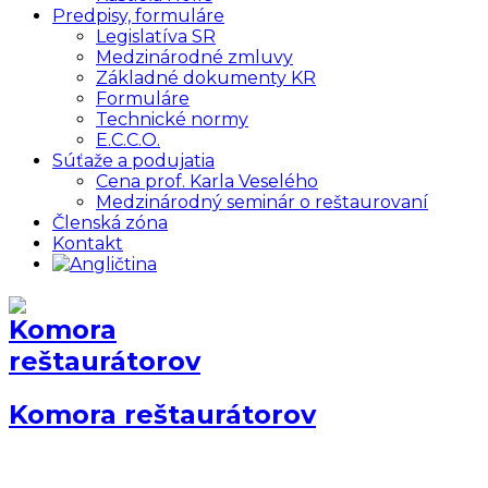
Predpisy, formuláre
Legislatíva SR
Medzinárodné zmluvy
Základné dokumenty KR
Formuláre
Technické normy
E.C.C.O.
Súťaže a podujatia
Cena prof. Karla Veselého
Medzinárodný seminár o reštaurovaní
Členská zóna
Kontakt
Komora reštaurátorov