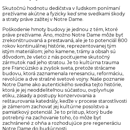
Skutočnú hodnotu dedičstva v ľudskom ponímaní
prežívame akútne a fyzicky keď sme svedkami škody
a straty práve zažitej v Notre Dame.
Poškodenie hmoty budovy je jednou z tém, ktoré
práve prežívame. Áno, možno Notre Dame môže byť
zrekonštruovaná a prestavaná, ale je to potenciál 800
rokov kontinuálnej histórie, reprezentovanej tým
istým materiálom; jeho kamene, trámy a obsah sú
dôvodom, že všetci z nás pociťujeme skutočný
zármutok nad jeho stratou. Je to kultúrna trauma
pre Francúzsko a zvyšok sveta, pretože strácame
budovu, ktorá zaznamenala renesanciu, reformáciu,
revolúcie a dve strašné svetové vojny. Naše poznanie
Notre Dame ako autentického svedka tejto histórie,
ktorá je jej neoddeliteľnou súčasťou, ovplyvňuje
etiku, zásady a postupy konzervovania a
reštaurovania katedrály, keďže v procese starostlivosti
je zámerom zachovať jej kultúrne posolstvo a
pamiatkový potenciál. Je to prístup, ktorý bude
potrebný na zachovanie toho, čo môže byť
zachránené z ohňa a rozhodujúce pre regeneráciu
Notre Dame do budúcnosti.