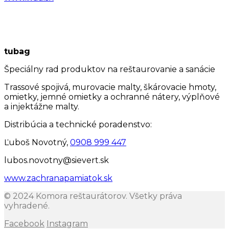
tubag
Špeciálny rad produktov na reštaurovanie a sanácie
Trassové spojivá, murovacie malty, škárovacie hmoty,
omietky, jemné omietky a ochranné nátery, výplňové
a injektážne malty.
Distribúcia a technické poradenstvo:
Ľuboš Novotný,
0908 999 447
lubos.novotny@sievert.sk
www.zachranapamiatok.sk
© 2024 Komora reštaurátorov. Všetky práva
vyhradené.
Facebook
Instagram