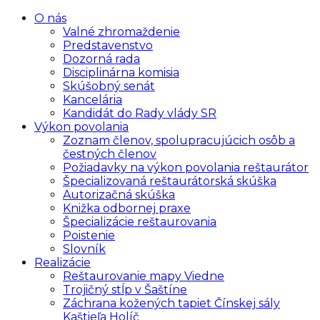
O nás
Valné zhromaždenie
Predstavenstvo
Dozorná rada
Disciplinárna komisia
Skúšobný senát
Kancelária
Kandidát do Rady vlády SR
Výkon povolania
Zoznam členov, spolupracujúcich osôb a
čestných členov
Požiadavky na výkon povolania reštaurátor
Špecializovaná reštaurátorská skúška
Autorizačná skúška
Knižka odbornej praxe
Špecializácie reštaurovania
Poistenie
Slovník
Realizácie
Reštaurovanie mapy Viedne
Trojičný stĺp v Šaštíne
Záchrana kožených tapiet Čínskej sály
Kaštieľa Holíč