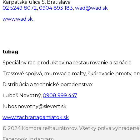
Karpatská ulica 5, Bratislava
02 5249 8072
,
0904 893 183
,
wad@wad.sk
www.wad.sk
tubag
Špeciálny rad produktov na reštaurovanie a sanácie
Trassové spojivá, murovacie malty, škárovacie hmoty, o
Distribúcia a technické poradenstvo:
Ľuboš Novotný,
0908 999 447
lubos.novotny@sievert.sk
www.zachranapamiatok.sk
© 2024 Komora reštaurátorov. Všetky práva vyhradené
Facebook
Instagram