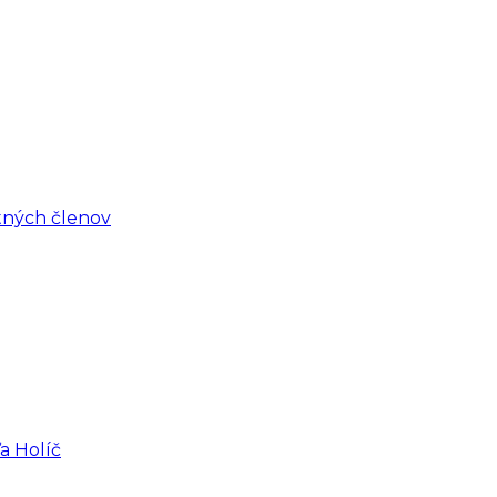
tných členov
a Holíč