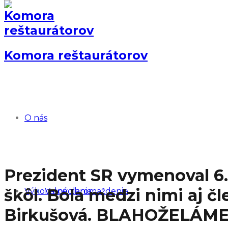
Komora reštaurátorov
O nás
Prezident SR vymenoval 6.
škôl. Bola medzi nimi aj čl
Výkon povolania
Valné zhromaždenie
Birkušová. BLAHOŽELÁM