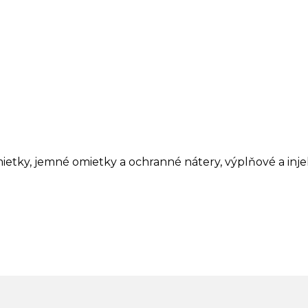
mietky, jemné omietky a ochranné nátery, výplňové a inje
.