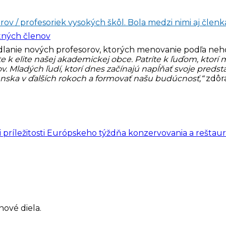
tných členov
dlanie nových profesorov, ktorých menovanie podľa neh
íte k elite našej akademickej obce. Patríte k ľuďom, kt
. Mladých ľudí, ktorí dnes začínajú napĺňať svoje predsta
nska v ďalších rokoch a formovať našu budúcnosť,“
zdôra
 príležitosti Európskeho týždňa konzervovania a reštaur
nové diela.