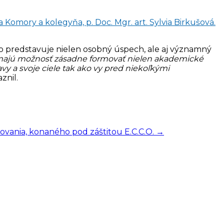
o predstavuje nielen osobný úspech, ale aj významný
orí majú možnosť zásadne formovať nielen akademické
vy a svoje ciele tak ako vy pred niekoľkými
znil.
ovania, konaného pod záštitou E.C.C.O.
→