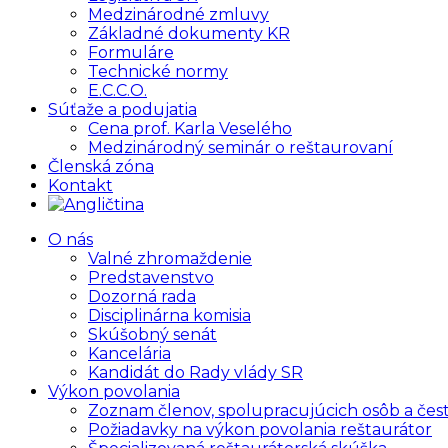
Medzinárodné zmluvy
Základné dokumenty KR
Formuláre
Technické normy
E.C.C.O.
Súťaže a podujatia
Cena prof. Karla Veselého
Medzinárodný seminár o reštaurovaní
Členská zóna
Kontakt
O nás
Valné zhromaždenie
Predstavenstvo
Dozorná rada
Disciplinárna komisia
Skúšobný senát
Kancelária
Kandidát do Rady vlády SR
Výkon povolania
Zoznam členov, spolupracujúcich osôb a čes
Požiadavky na výkon povolania reštaurátor