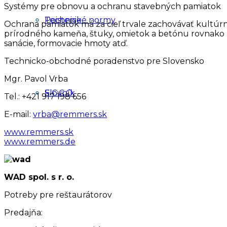
Systémy pre obnovu a ochranu stavebných pamiatok
Poistenie
Technické normy
Ochrana pamiatok má za cieľ trvale zachovávať kultúrne
prírodného kameňa, štuky, omietok a betónu rovnako ako a
sanácie, formovacie hmoty atď.
Technicko-obchodné poradenstvo pre Slovensko
Mgr. Pavol Vrba
Slovník
E.C.C.O.
Tel.: +421 917 198 656
E-mail:
vrba@remmers.sk
www.remmers.sk
www.remmers.de
WAD spol. s r. o.
Potreby pre reštaurátorov
Predajňa: