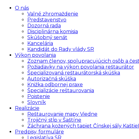
O nás
Valné zhromaždenie
Predstavenstvo
Dozorná rada
Disciplinárna komisia
Skúšobný senát
Kancelária
Kandidát do Rady vlády SR
Výkon povolania
Zoznam členov, spolupracujúcich osôb a čes
Požiadavky na výkon povolania reštaurátor
Špecializovaná reštaurátorská skúška
Autorizačná skúška
Knižka odbornej praxe
Špecializácie reštaurovania
Poistenie
Slovník
Realizácie
Reštaurovanie mapy Viedne
Trojičný stĺp v Šaštíne
Záchrana kožených tapiet Čínskej sály Kaštieľ
Predpisy, formuláre
Legislatíva SR