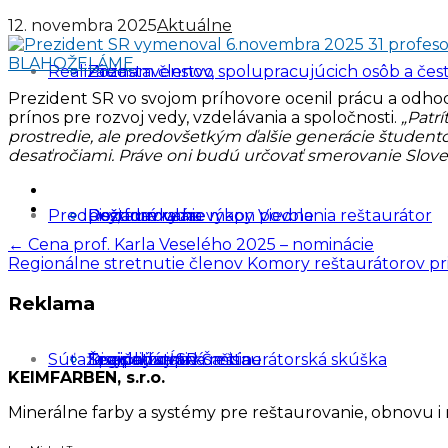
12. novembra 2025
Aktuálne
Realizácie
Predstavenstvo
Zoznam členov, spolupracujúcich osôb a čes
Prezident SR vo svojom príhovore ocenil prácu a odho
prínos pre rozvoj vedy, vzdelávania a spoločnosti.
„Patr
prostredie, ale predovšetkým ďalšie generácie študentov
desaťročiami. Práve oni budú určovať smerovanie Slove
Predpisy, formuláre
Dozorná rada
Požiadavky na výkon povolania reštaurátor
Reštaurovanie mapy Viedne
Post
←
Cena prof. Karla Veselého 2025 – nominácie
Regionálne stretnutie členov Komory reštaurátorov pri
navigation
Reklama
Súťaže a podujatia
Disciplinárna komisia
Špecializovaná reštaurátorská skúška
Trojičný stĺp v Šaštíne
Legislatíva SR
KEIMFARBEN, s.r.o.
Minerálne farby a systémy pre reštaurovanie, obnovu i 