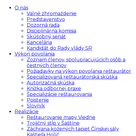
O nás
Valné zhromaždenie
Predstavenstvo
Dozorná rada
Disciplinárna komisia
Skúšobný senát
Kancelária
Kandidát do Rady vlády SR
Výkon povolania
Zoznam členov, spolupracujúcich osôb a
čestných členov
Požiadavky na výkon povolania reštaurátor
Špecializovaná reštaurátorská skúška
Autorizačná skúška
Knižka odbornej praxe
Špecializácie reštaurovania
Poistenie
Slovník
Realizácie
Reštaurovanie mapy Viedne
Trojičný stĺp v Šaštíne
Záchrana kožených tapiet Čínskej sály
Kaštieľa Holíč