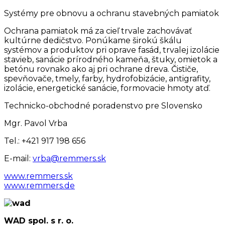
Systémy pre obnovu a ochranu stavebných pamiatok
Ochrana pamiatok má za cieľ trvale zachovávať
kultúrne dedičstvo. Ponúkame širokú škálu
systémov a produktov pri oprave fasád, trvalej izolácie
stavieb, sanácie prírodného kameňa, štuky, omietok a
betónu rovnako ako aj pri ochrane dreva. Čističe,
spevňovače, tmely, farby, hydrofobizácie, antigrafity,
izolácie, energetické sanácie, formovacie hmoty atď.
Technicko-obchodné poradenstvo pre Slovensko
Mgr. Pavol Vrba
Tel.: +421 917 198 656
E-mail:
vrba@remmers.sk
www.remmers.sk
www.remmers.de
WAD spol. s r. o.