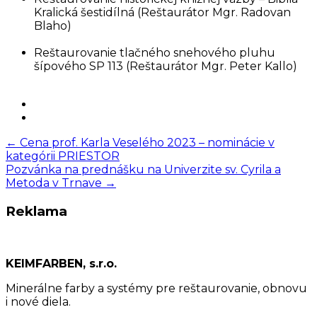
Kralická šestidílná (Reštaurátor Mgr. Radovan
Blaho)
Reštaurovanie tlačného snehového pluhu
šípového SP 113 (Reštaurátor Mgr. Peter Kallo)
Post
←
Cena prof. Karla Veselého 2023 – nominácie v
kategórii PRIESTOR
navigation
Pozvánka na prednášku na Univerzite sv. Cyrila a
Metoda v Trnave
→
Reklama
KEIMFARBEN, s.r.o.
Minerálne farby a systémy pre reštaurovanie, obnovu
i nové diela.