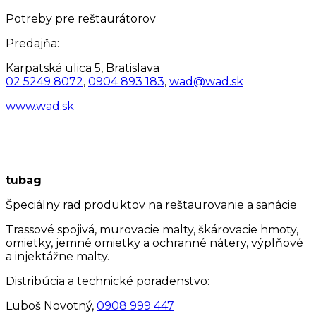
Potreby pre reštaurátorov
Predajňa:
Karpatská ulica 5, Bratislava
02 5249 8072
,
0904 893 183
,
wad@wad.sk
www.wad.sk
tubag
Špeciálny rad produktov na reštaurovanie a sanácie
Trassové spojivá, murovacie malty, škárovacie hmoty,
omietky, jemné omietky a ochranné nátery, výplňové
a injektážne malty.
Distribúcia a technické poradenstvo:
Ľuboš Novotný,
0908 999 447