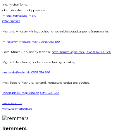
Ing. Michal Toma,
obchodno-technický poradca,
michal.toma@keim.sk
,
0948 320372
Mgr. art. Miroslav Minks, obchodno-technický poradca pre reštaurovanie,
miroslav.minks@keim.sk
,
0948 096 399
Pavel Mrázek, aplikačný technik,
pavel.mrazek@keim.sk,
+420 602 718 430
Mgr. art. Jan Janda, obchodno-technický poradca,
jan.janda@keim.sk
,
0907 334 646
Mgr. Robert Plaskura, konateľ, kontaktná osoba pre obchod,
robert.plaskura@keim.cz
,
0948 320 372
www.keim.cz
www.keimfarben.de
Remmers