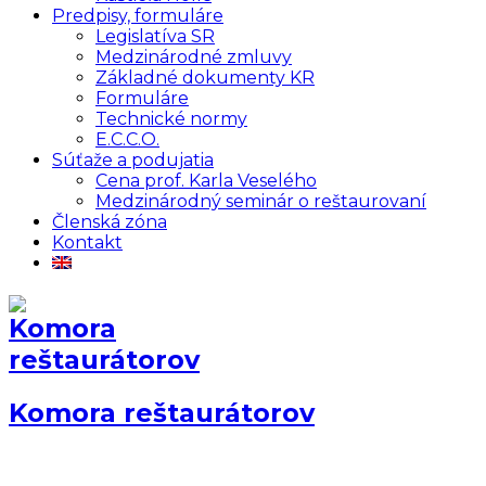
Predpisy, formuláre
Legislatíva SR
Medzinárodné zmluvy
Základné dokumenty KR
Formuláre
Technické normy
E.C.C.O.
Súťaže a podujatia
Cena prof. Karla Veselého
Medzinárodný seminár o reštaurovaní
Členská zóna
Kontakt
Komora reštaurátorov