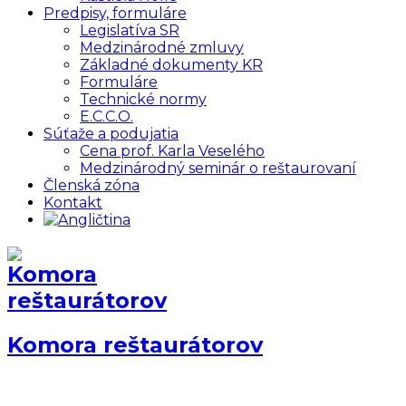
Predpisy, formuláre
Legislatíva SR
Medzinárodné zmluvy
Základné dokumenty KR
Formuláre
Technické normy
E.C.C.O.
Súťaže a podujatia
Cena prof. Karla Veselého
Medzinárodný seminár o reštaurovaní
Členská zóna
Kontakt
Komora reštaurátorov