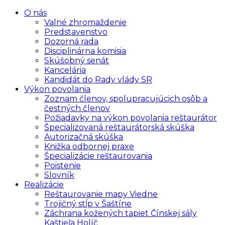
O nás
Valné zhromaždenie
Predstavenstvo
Dozorná rada
Disciplinárna komisia
Skúšobný senát
Kancelária
Kandidát do Rady vlády SR
Výkon povolania
Zoznam členov, spolupracujúcich osôb a
čestných členov
Požiadavky na výkon povolania reštaurátor
Špecializovaná reštaurátorská skúška
Autorizačná skúška
Knižka odbornej praxe
Špecializácie reštaurovania
Poistenie
Slovník
Realizácie
Reštaurovanie mapy Viedne
Trojičný stĺp v Šaštíne
Záchrana kožených tapiet Čínskej sály
Kaštieľa Holíč