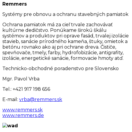
Remmers
Systémy pre obnovu a ochranu stavebných pamiatok
Ochrana pamiatok má za cieľ trvale zachovávať
kultúrne dedičstvo. Ponúkame širokú škálu
systémov a produktov pri oprave fasád, trvalej izolácie
stavieb, sanácie prírodného kameňa, štuky, omietok a
betónu rovnako ako aj pri ochrane dreva. Čističe,
spevňovače, tmely, farby, hydrofobizácie, antigrafity,
izolácie, energetické sanácie, formovacie hmoty atď.
Technicko-obchodné poradenstvo pre Slovensko
Mgr. Pavol Vrba
Tel.: +421 917 198 656
E-mail:
vrba@remmers.sk
www.remmers.sk
www.remmers.de