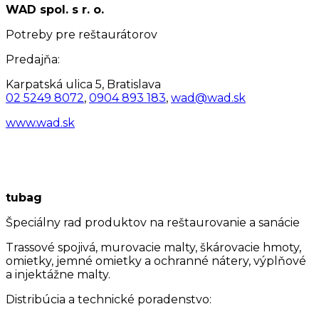
WAD spol. s r. o.
Potreby pre reštaurátorov
Predajňa:
Karpatská ulica 5, Bratislava
02 5249 8072
,
0904 893 183
,
wad@wad.sk
www.wad.sk
tubag
Špeciálny rad produktov na reštaurovanie a sanácie
Trassové spojivá, murovacie malty, škárovacie hmoty,
omietky, jemné omietky a ochranné nátery, výplňové
a injektážne malty.
Distribúcia a technické poradenstvo: