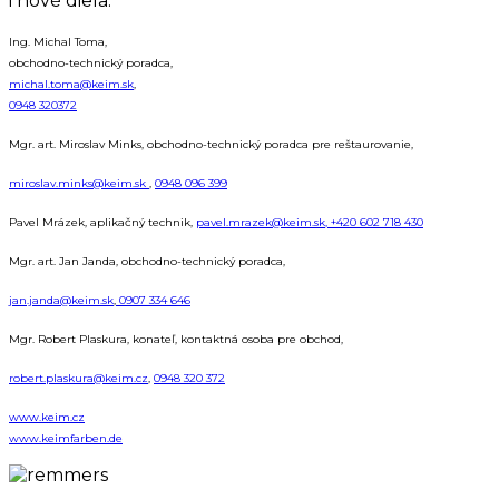
i nové diela.
Ing. Michal Toma,
obchodno-technický poradca,
michal.toma@keim.sk
,
0948 320372
Mgr. art. Miroslav Minks, obchodno-technický poradca pre reštaurovanie,
miroslav.minks@keim.sk
,
0948 096 399
Pavel Mrázek, aplikačný technik,
pavel.mrazek@keim.sk,
+420 602 718 430
Mgr. art. Jan Janda, obchodno-technický poradca,
jan.janda@keim.sk
,
0907 334 646
Mgr. Robert Plaskura, konateľ, kontaktná osoba pre obchod,
robert.plaskura@keim.cz
,
0948 320 372
www.keim.cz
www.keimfarben.de