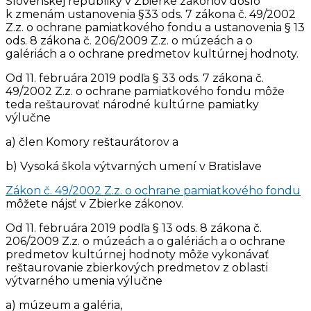
Slovenskej republiky v Zbierke zákonov došlo
k zmenám ustanovenia §33 ods. 7 zákona č. 49/2002
Z.z. o ochrane pamiatkového fondu a ustanovenia § 13
ods. 8 zákona č. 206/2009 Z.z. o múzeách a o
galériách a o ochrane predmetov kultúrnej hodnoty.
Od 11. februára 2019 podľa § 33 ods. 7 zákona č.
49/2002 Z.z. o ochrane pamiatkového fondu môže
teda reštaurovať národné kultúrne pamiatky
výlučne
a) člen Komory reštaurátorov a
b) Vysoká škola výtvarných umení v Bratislave
Zákon č. 49/2002 Z.z. o ochrane pamiatkového fondu
môžete nájsť v Zbierke zákonov.
Od 11. februára 2019 podľa § 13 ods. 8 zákona č.
206/2009 Z.z. o múzeách a o galériách a o ochrane
predmetov kultúrnej hodnoty môže vykonávať
reštaurovanie zbierkových predmetov z oblasti
výtvarného umenia výlučne
a) múzeum a galéria,