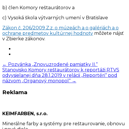
b) člen Komory reštaurátorov a
c) Vysoká škola výtvarných umení v Bratislave
Zákon č. 206/2009 Z.z. o múzeách a o galériách a o
ochrane predmetov kultúrnej hodnoty
môžete nájsť
v Zbierke zákonov.
Post
←
Pozvánka „Znovuzrodené pamiatky II.“
Stanovisko Komory reštaurátorov k reportáži RTVS
navigation
odvysielanej dňa 28.1.2019 v relácii „Reportéri“ pod
názvom „Organový monopol“
→
Reklama
KEIMFARBEN, s.r.o.
Minerálne farby a systémy pre reštaurovanie, obnovu