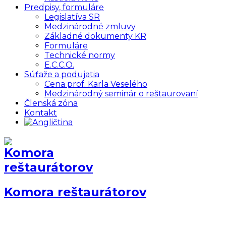
Predpisy, formuláre
Legislatíva SR
Medzinárodné zmluvy
Základné dokumenty KR
Formuláre
Technické normy
E.C.C.O.
Súťaže a podujatia
Cena prof. Karla Veselého
Medzinárodný seminár o reštaurovaní
Členská zóna
Kontakt
Komora reštaurátorov