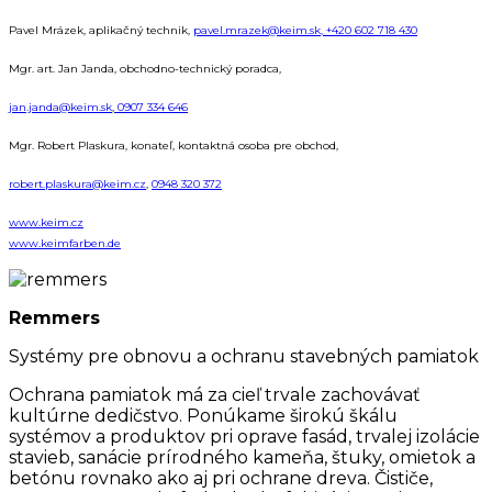
Pavel Mrázek, aplikačný technik,
pavel.mrazek@keim.sk,
+420 602 718 430
Mgr. art. Jan Janda, obchodno-technický poradca,
jan.janda@keim.sk
,
0907 334 646
Mgr. Robert Plaskura, konateľ, kontaktná osoba pre obchod,
robert.plaskura@keim.cz
,
0948 320 372
www.keim.cz
www.keimfarben.de
Remmers
Systémy pre obnovu a ochranu stavebných pamiatok
Ochrana pamiatok má za cieľ trvale zachovávať
kultúrne dedičstvo. Ponúkame širokú škálu
systémov a produktov pri oprave fasád, trvalej izolácie
stavieb, sanácie prírodného kameňa, štuky, omietok a
betónu rovnako ako aj pri ochrane dreva. Čističe,