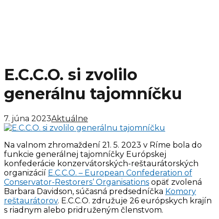
E.C.C.O. si zvolilo
generálnu tajomníčku
7. júna 2023
Aktuálne
Na valnom zhromaždení 21. 5. 2023 v Ríme bola do
funkcie generálnej tajomníčky Európskej
konfederácie konzervátorských-reštaurátorských
organizácií
E.C.C.O. – European Confederation of
Conservator-Restorers‘ Organisations
opäť zvolená
Barbara Davidson, súčasná predsedníčka
Komory
reštaurátorov
. E.C.C.O. združuje 26 európskych krajín
s riadnym alebo pridruženým členstvom.