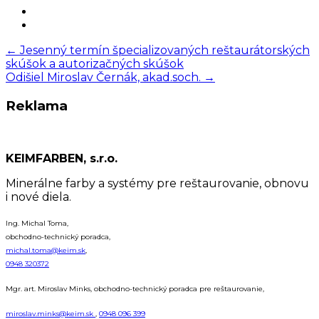
Post
←
Jesenný termín špecializovaných reštaurátorských
skúšok a autorizačných skúšok
navigation
Odišiel Miroslav Černák, akad.soch.
→
Reklama
KEIMFARBEN, s.r.o.
Minerálne farby a systémy pre reštaurovanie, obnovu
i nové diela.
Ing. Michal Toma,
obchodno-technický poradca,
michal.toma@keim.sk
,
0948 320372
Mgr. art. Miroslav Minks, obchodno-technický poradca pre reštaurovanie,
miroslav.minks@keim.sk
,
0948 096 399