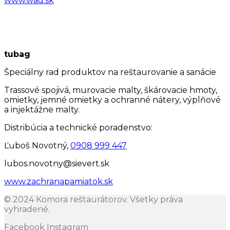
www.wad.sk
tubag
Špeciálny rad produktov na reštaurovanie a sanácie
Trassové spojivá, murovacie malty, škárovacie hmoty,
omietky, jemné omietky a ochranné nátery, výplňové
a injektážne malty.
Distribúcia a technické poradenstvo:
Ľuboš Novotný,
0908 999 447
lubos.novotny@sievert.sk
www.zachranapamiatok.sk
© 2024 Komora reštaurátorov. Všetky práva
vyhradené.
Facebook
Instagram