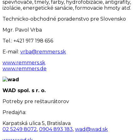
spevňovače, tmely, farby, hydrofobizácie, antigrafity,
izolácie, energetické sanácie, formovacie hmoty atď.
Technicko-obchodné poradenstvo pre Slovensko
Mgr. Pavol Vrba
Tel.: +421 917 198 656
E-mail:
vrba@remmers.sk
www.remmers.sk
www.remmers.de
WAD spol. s r. o.
Potreby pre reštaurátorov
Predajňa:
Karpatská ulica 5, Bratislava
02 5249 8072
,
0904 893 183
,
wad@wad.sk