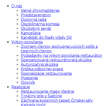
O nás
Valné zhromaždenie
Predstavenstvo
Dozorná rada
Disciplinárna komisia
Skúšobný senát
Kancelária
Kandidát do Rady vlády SR
Výkon povolania
Zoznam členov, spolupracujúcich osôb a
čestných členov
Požiadavky na výkon povolania reštaurátor
Špecializovaná reštaurátorská skúška
Autorizačná skúška
Knižka odbornej praxe
Špecializácie reštaurovania
Poistenie
Slovník
Realizácie
Reštaurovanie mapy Viedne
Trojičný stĺp v Šaštíne
Záchrana kožených tapiet Čínskej sály
Kaštieľa Holíč