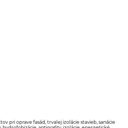
ri oprave fasád, trvalej izolácie stavieb, sanácie
ydrofobizácie, antigrafity, izolácie, energetické