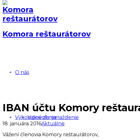
Komora reštaurátorov
O nás
IBAN účtu Komory reštaur
Výkon povolania
Valné zhromaždenie
18. januára 2016
Aktuálne
Vážení členovia Komory reštaurátorov,