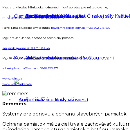
Mgr. art. Miroslav Minks, obchodno-technický poradca pre reštaurovanie,
Členská zóna
Skúšobný senát
Autorizačná skúška
Záchrana kožených tapiet Čínskej sály Kaštieľ
Medzinárodné zmluvy
Cena prof. Karla Veselého
miroslav.minks@keim.sk
,
0948 096 399
Pavel Mrázek, aplikačný technik,
pavel.mrazek@keim.sk,
+420 602 718 430
Mgr. art. Jan Janda, obchodno-technický poradca,
jan.janda@keim.sk
,
0907 334 646
Kontakt
Kancelária
Knižka odbornej praxe
Základné dokumenty KR
Medzinárodný seminár o reštaurovaní
Mgr. Robert Plaskura, konateľ, kontaktná osoba pre obchod,
robert.plaskura@keim.cz
,
0948 320 372
www.keim.cz
www.keimfarben.de
Kandidát do Rady vlády SR
Špecializácie reštaurovania
Formuláre
Remmers
Systémy pre obnovu a ochranu stavebných pamiatok
Ochrana pamiatok má za cieľ trvale zachovávať kultúrne
prírodného kameňa, štuky, omietok a betónu rovnako ako a