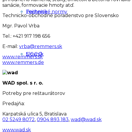
sanácie, formovacie hmoty atď.
Poistenie
Technické normy
Technicko-obchodné poradenstvo pre Slovensko
Mgr. Pavol Vrba
Tel.: +421 917 198 656
E-mail:
vrba@remmers.sk
Slovník
E.C.C.O.
www.remmers.sk
www.remmers.de
WAD spol. s r. o.
Potreby pre reštaurátorov
Predajňa:
Karpatská ulica 5, Bratislava
02 5249 8072
,
0904 893 183
,
wad@wad.sk
www.wad.sk