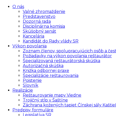
O nás
Valné zhromaždenie
Predstavenstvo
Dozorná rada
Disciplinárna komisia
Skúšobný senát
Kancelária
Kandidát do Rady vlády SR
Výkon povolania
Zoznam členov, spolupracujúcich osôb a čes
Požiadavky na výkon povolania reštaurátor
Špecializovaná reštaurátorská skúška
Autorizačná skúška
Knižka odbornej praxe
Špecializácie reštaurovania
Poistenie
Slovník
Realizácie
Reštaurovanie mapy Viedne
Trojičný stĺp v Šaštíne
Záchrana kožených tapiet Čínskej sály Kaštieľ
Predpisy, formuláre
Legislatíva SR