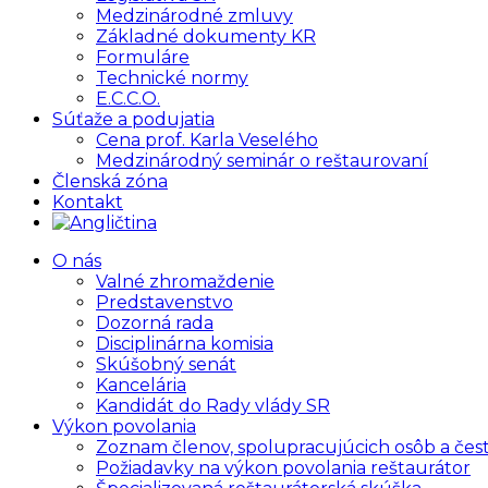
Medzinárodné zmluvy
Základné dokumenty KR
Formuláre
Technické normy
E.C.C.O.
Súťaže a podujatia
Cena prof. Karla Veselého
Medzinárodný seminár o reštaurovaní
Členská zóna
Kontakt
O nás
Valné zhromaždenie
Predstavenstvo
Dozorná rada
Disciplinárna komisia
Skúšobný senát
Kancelária
Kandidát do Rady vlády SR
Výkon povolania
Zoznam členov, spolupracujúcich osôb a čes
Požiadavky na výkon povolania reštaurátor