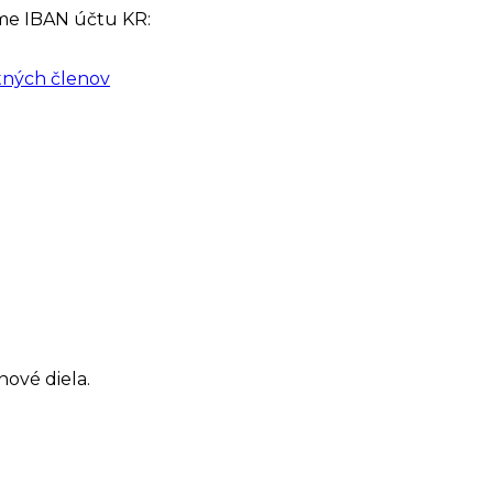
me IBAN účtu KR:
tných členov
nové diela.