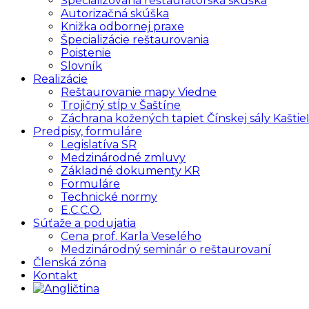
Špecializovaná reštaurátorská skúška
Autorizačná skúška
Knižka odbornej praxe
Špecializácie reštaurovania
Poistenie
Slovník
Realizácie
Reštaurovanie mapy Viedne
Trojičný stĺp v Šaštíne
Záchrana kožených tapiet Čínskej sály Kaštieľ
Predpisy, formuláre
Legislatíva SR
Medzinárodné zmluvy
Základné dokumenty KR
Formuláre
Technické normy
E.C.C.O.
Súťaže a podujatia
Cena prof. Karla Veselého
Medzinárodný seminár o reštaurovaní
Členská zóna
Kontakt