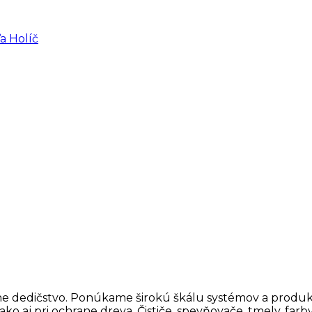
a Holíč
 dedičstvo. Ponúkame širokú škálu systémov a produktov p
j pri ochrane dreva. Čističe, spevňovače, tmely, farby, h