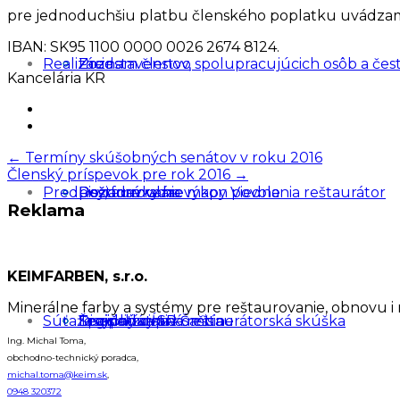
pre jednoduchšiu platbu členského poplatku uvádza
IBAN: SK95 1100 0000 0026 2674 8124.
Realizácie
Predstavenstvo
Zoznam členov, spolupracujúcich osôb a čes
Kancelária KR
Post
←
Termíny skúšobných senátov v roku 2016
Členský príspevok pre rok 2016
→
navigation
Predpisy, formuláre
Dozorná rada
Požiadavky na výkon povolania reštaurátor
Reštaurovanie mapy Viedne
Reklama
KEIMFARBEN, s.r.o.
Minerálne farby a systémy pre reštaurovanie, obnovu i 
Súťaže a podujatia
Disciplinárna komisia
Špecializovaná reštaurátorská skúška
Trojičný stĺp v Šaštíne
Legislatíva SR
Ing. Michal Toma,
obchodno-technický poradca,
michal.toma@keim.sk
,
0948 320372