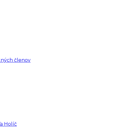
tných členov
a Holíč