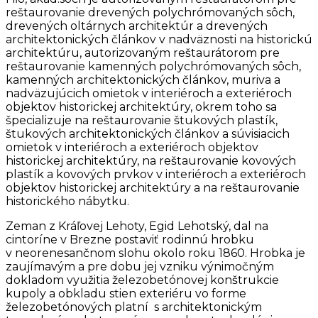
reštaurovanie drevených polychrómovaných sôch,
drevených oltárnych architektúr a drevených
architektonických článkov v nadväznosti na historickú
architektúru, autorizovaným reštaurátorom pre
reštaurovanie kamenných polychrómovaných sôch,
kamenných architektonických článkov, muriva a
nadväzujúcich omietok v interiéroch a exteriéroch
objektov historickej architektúry, okrem toho sa
špecializuje na reštaurovanie štukových plastík,
štukových architektonických článkov a súvisiacich
omietok v interiéroch a exteriéroch objektov
historickej architektúry, na reštaurovanie kovových
plastík a kovových prvkov v interiéroch a exteriéroch
objektov historickej architektúry a na reštaurovanie
historického nábytku.
Zeman z Kráľovej Lehoty, Egid Lehotský, dal na
cintoríne v Brezne postaviť rodinnú hrobku
v neorenesančnom slohu okolo roku 1860. Hrobka je
zaujímavým a pre dobu jej vzniku výnimočným
dokladom využitia železobetónovej konštrukcie
kupoly a obkladu stien exteriéru vo forme
železobetónových platní s architektonickým