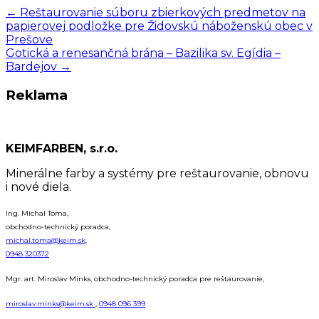
←
Reštaurovanie súboru zbierkových predmetov na
papierovej podložke pre Židovskú náboženskú obec v
Prešove
Gotická a renesančná brána – Bazilika sv. Egídia –
Bardejov
→
Reklama
KEIMFARBEN, s.r.o.
Minerálne farby a systémy pre reštaurovanie, obnovu
i nové diela.
Ing. Michal Toma,
obchodno-technický poradca,
michal.toma@keim.sk
,
0948 320372
Mgr. art. Miroslav Minks, obchodno-technický poradca pre reštaurovanie,
miroslav.minks@keim.sk
,
0948 096 399