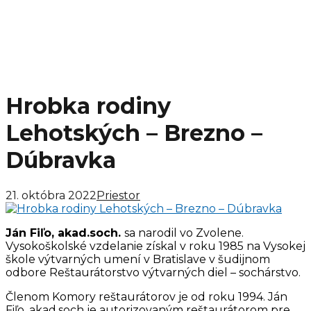
Hrobka rodiny
Lehotských – Brezno –
Dúbravka
21. októbra 2022
Priestor
Ján Fiľo, akad.soch.
sa narodil vo Zvolene.
Vysokoškolské vzdelanie získal v roku 1985 na Vysokej
škole výtvarných umení v Bratislave v šudijnom
odbore Reštaurátorstvo výtvarných diel – sochárstvo.
Členom Komory reštaurátorov je od roku 1994. Ján
Fiľo, akad.soch je autorizovaným reštaurátorom pre