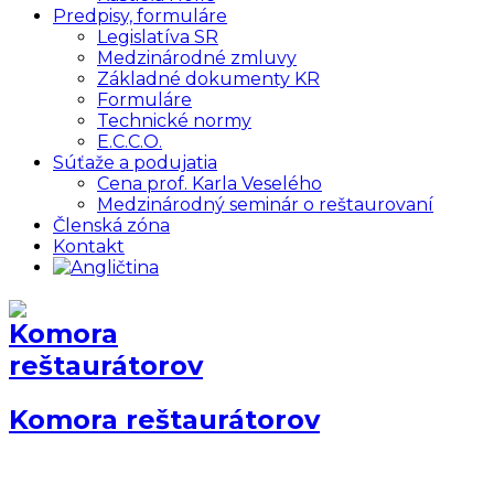
Predpisy, formuláre
Legislatíva SR
Medzinárodné zmluvy
Základné dokumenty KR
Formuláre
Technické normy
E.C.C.O.
Súťaže a podujatia
Cena prof. Karla Veselého
Medzinárodný seminár o reštaurovaní
Členská zóna
Kontakt
Komora reštaurátorov