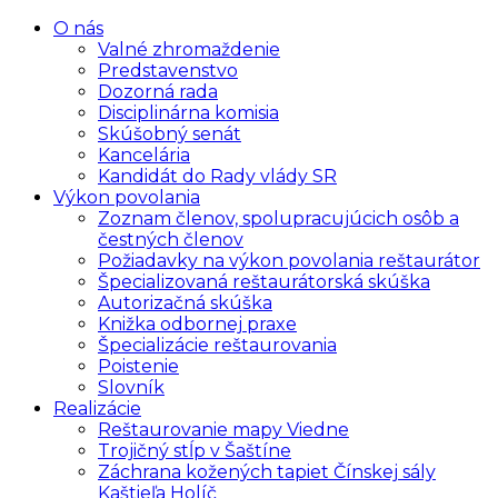
O nás
Valné zhromaždenie
Predstavenstvo
Dozorná rada
Disciplinárna komisia
Skúšobný senát
Kancelária
Kandidát do Rady vlády SR
Výkon povolania
Zoznam členov, spolupracujúcich osôb a
čestných členov
Požiadavky na výkon povolania reštaurátor
Špecializovaná reštaurátorská skúška
Autorizačná skúška
Knižka odbornej praxe
Špecializácie reštaurovania
Poistenie
Slovník
Realizácie
Reštaurovanie mapy Viedne
Trojičný stĺp v Šaštíne
Záchrana kožených tapiet Čínskej sály
Kaštieľa Holíč