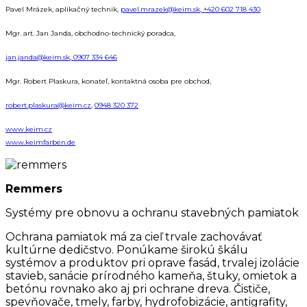
Pavel Mrázek, aplikačný technik,
pavel.mrazek@keim.sk,
+420 602 718 430
Mgr. art. Jan Janda, obchodno-technický poradca,
jan.janda@keim.sk
,
0907 334 646
Mgr. Robert Plaskura, konateľ, kontaktná osoba pre obchod,
robert.plaskura@keim.cz
,
0948 320 372
www.keim.cz
www.keimfarben.de
Remmers
Systémy pre obnovu a ochranu stavebných pamiatok
Ochrana pamiatok má za cieľ trvale zachovávať
kultúrne dedičstvo. Ponúkame širokú škálu
systémov a produktov pri oprave fasád, trvalej izolácie
stavieb, sanácie prírodného kameňa, štuky, omietok a
betónu rovnako ako aj pri ochrane dreva. Čističe,
spevňovače, tmely, farby, hydrofobizácie, antigrafity,