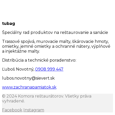
tubag
Špeciálny rad produktov na reštaurovanie a sanácie
Trassové spojivá, murovacie malty, škárovacie hmoty,
omietky, jemné omietky a ochranné nátery, výplňové
a injektážne malty.
Distribúcia a technické poradenstvo:
Ľuboš Novotný,
0908 999 447
lubos.novotny@sievert.sk
www.zachranapamiatok.sk
© 2024 Komora reštaurátorov. Všetky práva
vyhradené.
Facebook
Instagram