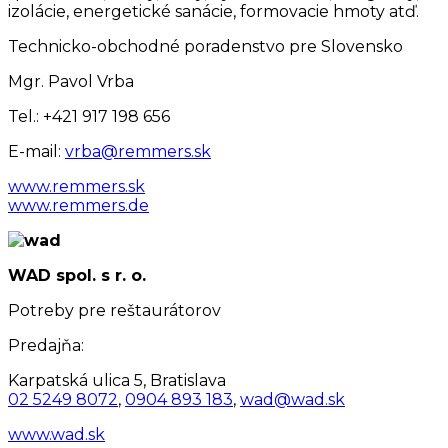
izolácie, energetické sanácie, formovacie hmoty atď.
Technicko-obchodné poradenstvo pre Slovensko
Mgr. Pavol Vrba
Tel.: +421 917 198 656
E-mail:
vrba@remmers.sk
www.remmers.sk
www.remmers.de
WAD spol. s r. o.
Potreby pre reštaurátorov
Predajňa:
Karpatská ulica 5, Bratislava
02 5249 8072
,
0904 893 183
,
wad@wad.sk
www.wad.sk