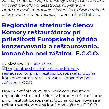
začínajú napĺňať svoje predstavy a svoje ciele tak ako
vy pred niekoľkými desaťročiami. Práve oni
budú určovať smerovanie Slovenska v ďalších rokoch
a formovať našu budúcnosť,“
zdôraznil.
» Čítať viac
Regionálne stretnutie členov
Komory reštaurátorov pri
príležitosti Európskeho týždňa
konzervovania a reštaurovania,
konaného pod záštitou E.C.C.O.
13. októbra 2025
Aktuálne
Dňa 16. októbra 2025 sa v Košiciach uskutoční
regionálne stretnutie členov Komory reštaurátorov
pri príležitosti Európskeho týždňa konzervovania a
reštaurovania, ktorý sa koná pod záštitou E.C.C.O.