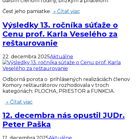
ďalším členom rodiny, blízkym a priateľom.
Česť jeho pamiatke.
» Čítať viac
Výsledky 13. ročníka súťaže o
Cenu prof. Karla Veselého za
reštaurovanie
22. decembra 2025
Aktuálne
Odborná porota o prihlásených realizáciách členov
Komory reštaurátorov rozhodovala v troch
kategóriách: PLOCHA, PRIESTOR a FUNKCIA.
» Čítať viac
12. decembra nás opustil JUDr.
Peter Paška
12. decembra 2025
Aktuálne