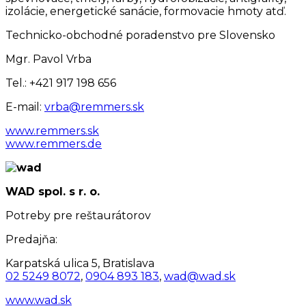
izolácie, energetické sanácie, formovacie hmoty atď.
Technicko-obchodné poradenstvo pre Slovensko
Mgr. Pavol Vrba
Tel.: +421 917 198 656
E-mail:
vrba@remmers.sk
www.remmers.sk
www.remmers.de
WAD spol. s r. o.
Potreby pre reštaurátorov
Predajňa:
Karpatská ulica 5, Bratislava
02 5249 8072
,
0904 893 183
,
wad@wad.sk
www.wad.sk