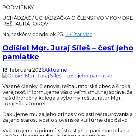
PODMIENKY:
UCHÁDZAČ / UCHÁDZAČKA O ČLENSTVO V KOMORE
REŠTAURÁTOROV
Najneskôr v pondelok 23.
» Čítať viac
Odišiel Mgr. Juraj Síleš – česť jeho
pamiatke
18. februára 2026
Aktuálne
Vážené členky, členovia, reštaurátorská obec a široká
verejnosť, informujeme vás o veľmi smutnej správe, že
náš dlhoročný kolega a výborný reštaurátor Mgr.
Juraj Síleš zomrel.
Ďakujeme mu za jeho prínos v oblasti reštaurovania a
za jeho starostlivosť o slovenské kultúrne dedičstvo.
Vyjadrujeme úprimnú sústrasť jeho pani manželke a