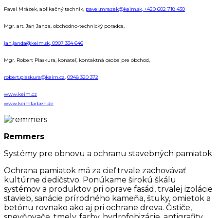
Pavel Mrázek, aplikačný technik,
pavel.mrazek@keim.sk,
+420 602 718 430
Mgr. art. Jan Janda, obchodno-technický poradca,
jan.janda@keim.sk
,
0907 334 646
Mgr. Robert Plaskura, konateľ, kontaktná osoba pre obchod,
robert.plaskura@keim.cz
,
0948 320 372
www.keim.cz
www.keimfarben.de
Remmers
Systémy pre obnovu a ochranu stavebných pamiatok
Ochrana pamiatok má za cieľ trvale zachovávať
kultúrne dedičstvo. Ponúkame širokú škálu
systémov a produktov pri oprave fasád, trvalej izolácie
stavieb, sanácie prírodného kameňa, štuky, omietok a
betónu rovnako ako aj pri ochrane dreva. Čističe,
spevňovače, tmely, farby, hydrofobizácie, antigrafity,