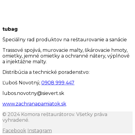
tubag
Špeciálny rad produktov na reštaurovanie a sanácie
Trassové spojivá, murovacie malty, škárovacie hmoty,
omietky, jemné omietky a ochranné nátery, výplňové
a injektážne malty.
Distribúcia a technické poradenstvo:
Ľuboš Novotný,
0908 999 447
lubos.novotny@sievert.sk
www.zachranapamiatok.sk
© 2024 Komora reštaurátorov. Všetky práva
vyhradené.
Facebook
Instagram