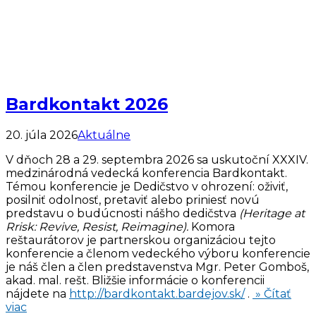
Bardkontakt 2026
20. júla 2026
Aktuálne
V dňoch 28 a 29. septembra 2026 sa uskutoční XXXIV.
medzinárodná vedecká konferencia Bardkontakt.
Témou konferencie je Dedičstvo v ohrození: oživiť,
posilniť odolnosť, pretaviť alebo priniesť novú
predstavu o budúcnosti nášho dedičstva
(Heritage at
Rrisk: Revive, Resist, Reimagine).
Komora
reštaurátorov je partnerskou organizáciou tejto
konferencie a členom vedeckého výboru konferencie
je náš člen a člen predstavenstva Mgr. Peter Gomboš,
akad. mal. rešt. Bližšie informácie o konferencii
nájdete na
http://bardkontakt.bardejov.sk/
.
» Čítať
viac