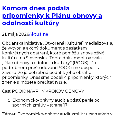
Komora dnes podala
pripomienky k Plánu obnovy a
odolnosti kultúry
21. mája 2026
Aktuálne
Občianska iniciatíva „Otvorená Kultúra!“ medializovala,
že vytvorila akčný dokument s desiatkami
konkrétnych opatrení, ktoré pomôžu znova oživiť
kultúru na Slovensku. Tento dokument nazvala
„Plán obnovy a odolnosti kultúry“ (POOK). Po
podrobnom preštudovaní POOK sme dospeli k
záveru, že je potrebné podať k jeho obsahu
pripomienky. Dnes sme podali 4 pripomienky, ktorých
znenie si môžete prečítať nižšie.
Časť POOK: NÁVRHY KROKOV OBNOVY
Ekonomicko-právny audit a odstúpenie od
sporných zmlúv – strana 17
Zámer: Ekonomicko-právny audit zmlúv uzavretých v