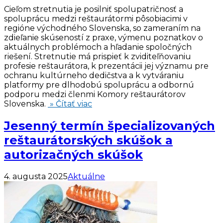
Cieľom stretnutia je posilniť spolupatričnosť a
spoluprácu medzi reštaurátormi pôsobiacimi v
regióne východného Slovenska, so zameraním na
zdieľanie skúseností z praxe, výmenu poznatkov o
aktuálnych problémoch a hľadanie spoločných
riešení. Stretnutie má prispieť k zviditeľňovaniu
profesie reštaurátora, k prezentácii jej významu pre
ochranu kultúrneho dedičstva a k vytváraniu
platformy pre dlhodobú spoluprácu a odbornú
podporu medzi členmi Komory reštaurátorov
Slovenska.
» Čítať viac
Jesenný termín špecializovaných
reštaurátorských skúšok a
autorizačných skúšok
4. augusta 2025
Aktuálne