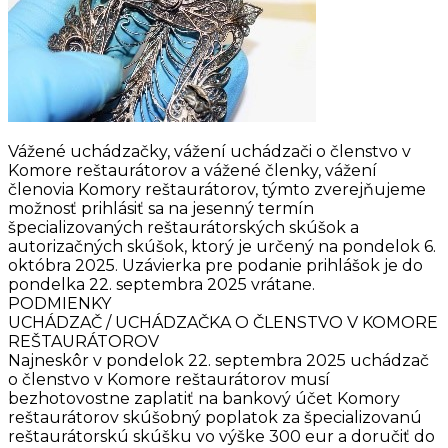
Vážené uchádzačky, vážení uchádzači o členstvo v
Komore reštaurátorov a vážené členky, vážení
členovia Komory reštaurátorov, týmto zverejňujeme
možnosť prihlásiť sa na jesenný termín
špecializovaných reštaurátorských skúšok a
autorizačných skúšok, ktorý je určený na pondelok 6.
októbra 2025. Uzávierka pre podanie prihlášok je do
pondelka 22. septembra 2025 vrátane.
PODMIENKY
UCHÁDZAČ / UCHÁDZAČKA O ČLENSTVO V KOMORE
REŠTAURÁTOROV
Najneskôr v pondelok 22. septembra 2025 uchádzač
o členstvo v Komore reštaurátorov musí
bezhotovostne zaplatiť na bankový účet Komory
reštaurátorov skúšobný poplatok za špecializovanú
reštaurátorskú skúšku vo výške 300 eur a doručiť do