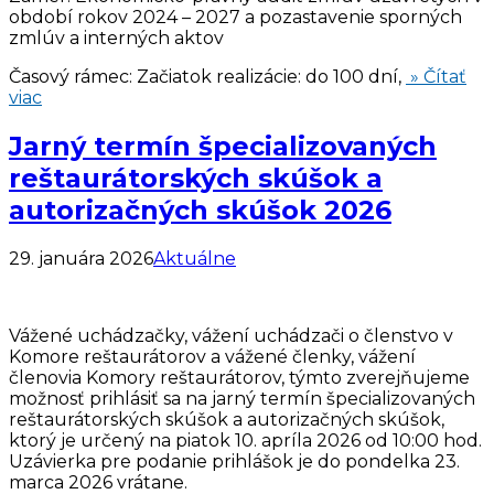
období rokov 2024 – 2027 a pozastavenie sporných
zmlúv a interných aktov
Časový rámec: Začiatok realizácie: do 100 dní,
» Čítať
viac
Jarný termín špecializovaných
reštaurátorských skúšok a
autorizačných skúšok 2026
29. januára 2026
Aktuálne
Vážené uchádzačky, vážení uchádzači o členstvo v
Komore reštaurátorov a vážené členky, vážení
členovia Komory reštaurátorov, týmto zverejňujeme
možnosť prihlásiť sa na jarný termín špecializovaných
reštaurátorských skúšok a autorizačných skúšok,
ktorý je určený na piatok 10. apríla 2026 od 10:00 hod.
Uzávierka pre podanie prihlášok je do pondelka 23.
marca 2026 vrátane.