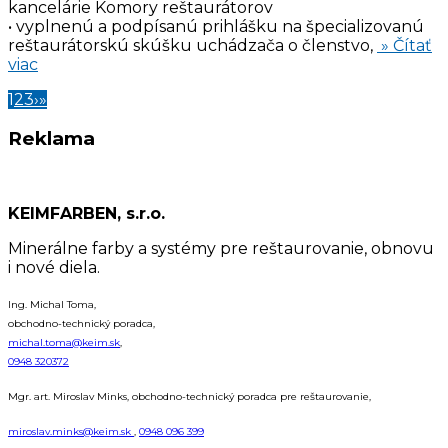
kancelárie Komory reštaurátorov
• vyplnenú a podpísanú prihlášku na špecializovanú
reštaurátorskú skúšku uchádzača o členstvo,
» Čítať
viac
1
2
3
›
»
Reklama
KEIMFARBEN, s.r.o.
Minerálne farby a systémy pre reštaurovanie, obnovu
i nové diela.
Ing. Michal Toma,
obchodno-technický poradca,
michal.toma@keim.sk
,
0948 320372
Mgr. art. Miroslav Minks, obchodno-technický poradca pre reštaurovanie,
miroslav.minks@keim.sk
,
0948 096 399