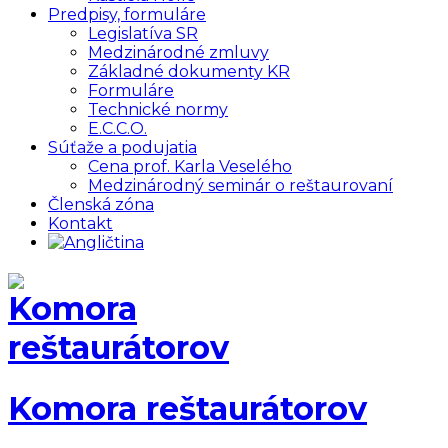
Predpisy, formuláre
Legislatíva SR
Medzinárodné zmluvy
Základné dokumenty KR
Formuláre
Technické normy
E.C.C.O.
Súťaže a podujatia
Cena prof. Karla Veselého
Medzinárodný seminár o reštaurovaní
Členská zóna
Kontakt
Komora reštaurátorov