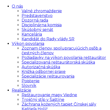
O nás
Valné zhromaždenie
Predstavenstvo
Dozorná rada
Disciplinárna komisia
Skúšobný senát
Kancelária
Kandidát do Rady vlády SR
Výkon povolania
Zoznam členov, spolupracujúcich osôb a
čestných členov
Požiadavky na výkon povolania reštaurátor
Špecializovaná reštaurátorská skúška
Autorizačná skúška
Knižka odbornej praxe
Špecializácie reštaurovania
Poistenie
Slovník
Realizácie
Reštaurovanie mapy Viedne
Trojičný stĺp v Šaštíne
Záchrana kožených tapiet Čínskej sály
Kaštieľa Holíč