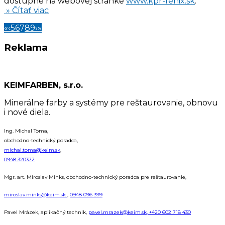
dostupné na webovej stránke
www.kpr-fenix.sk
.
» Čítať viac
«
‹
5
6
7
8
9
›
»
Reklama
KEIMFARBEN, s.r.o.
Minerálne farby a systémy pre reštaurovanie, obnovu
i nové diela.
Ing. Michal Toma,
obchodno-technický poradca,
michal.toma@keim.sk
,
0948 320372
Mgr. art. Miroslav Minks, obchodno-technický poradca pre reštaurovanie,
miroslav.minks@keim.sk
,
0948 096 399
Pavel Mrázek, aplikačný technik,
pavel.mrazek@keim.sk,
+420 602 718 430