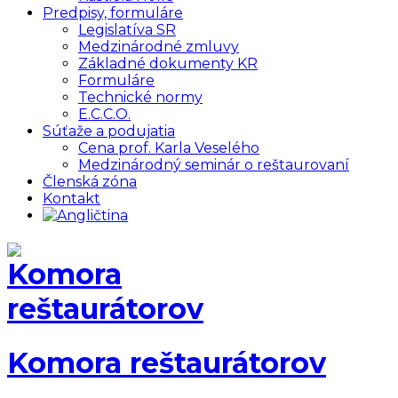
Predpisy, formuláre
Legislatíva SR
Medzinárodné zmluvy
Základné dokumenty KR
Formuláre
Technické normy
E.C.C.O.
Súťaže a podujatia
Cena prof. Karla Veselého
Medzinárodný seminár o reštaurovaní
Členská zóna
Kontakt
Komora reštaurátorov