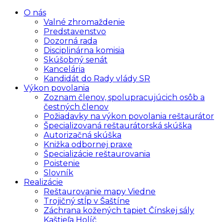
O nás
Valné zhromaždenie
Predstavenstvo
Dozorná rada
Disciplinárna komisia
Skúšobný senát
Kancelária
Kandidát do Rady vlády SR
Výkon povolania
Zoznam členov, spolupracujúcich osôb a
čestných členov
Požiadavky na výkon povolania reštaurátor
Špecializovaná reštaurátorská skúška
Autorizačná skúška
Knižka odbornej praxe
Špecializácie reštaurovania
Poistenie
Slovník
Realizácie
Reštaurovanie mapy Viedne
Trojičný stĺp v Šaštíne
Záchrana kožených tapiet Čínskej sály
Kaštieľa Holíč