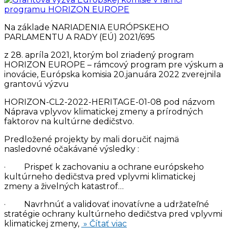
Na základe NARIADENIA EURÓPSKEHO
PARLAMENTU A RADY (EÚ) 2021/695
z 28. apríla 2021, ktorým bol zriadený program
HORIZON EUROPE – rámcový program pre výskum a
inovácie, Európska komisia 20.januára 2022 zverejnila
grantovú výzvu
HORIZON-CL2-2022-HERITAGE-01-08 pod názvom
Náprava vplyvov klimatickej zmeny a prírodných
faktorov na kultúrne dedičstvo.
Predložené projekty by mali doručiť najmä
nasledovné očakávané výsledky :
· Prispeť k zachovaniu a ochrane európskeho
kultúrneho dedičstva pred vplyvmi klimatickej
zmeny a živelných katastrof…
· Navrhnúť a validovať inovatívne a udržateľné
stratégie ochrany kultúrneho dedičstva pred vplyvmi
klimatickej zmeny,
» Čítať viac