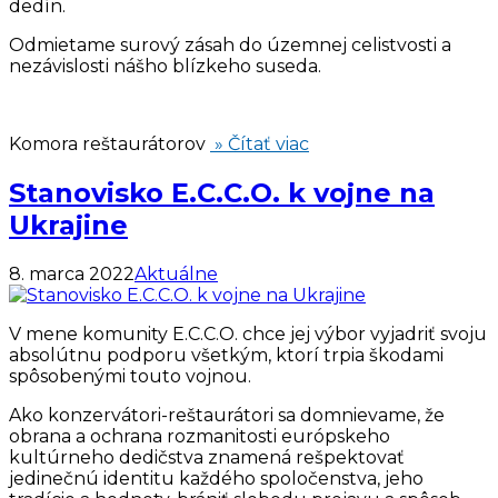
dedín.
Odmietame surový zásah do územnej celistvosti a
nezávislosti nášho blízkeho suseda.
Komora reštaurátorov
» Čítať viac
Stanovisko E.C.C.O. k vojne na
Ukrajine
8. marca 2022
Aktuálne
V mene komunity E.C.C.O. chce jej výbor vyjadriť svoju
absolútnu podporu všetkým, ktorí trpia škodami
spôsobenými touto vojnou.
Ako konzervátori-reštaurátori sa domnievame, že
obrana a ochrana rozmanitosti európskeho
kultúrneho dedičstva znamená rešpektovať
jedinečnú identitu každého spoločenstva, jeho