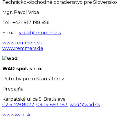
Technicko-obchodné poradenstvo pre Slovensko
Mgr. Pavol Vrba
Tel.: +421 917 198 656
E-mail:
vrba@remmers.sk
www.remmers.sk
www.remmers.de
WAD spol. s r. o.
Potreby pre reštaurátorov
Predajňa:
Karpatská ulica 5, Bratislava
02 5249 8072
,
0904 893 183
,
wad@wad.sk
www.wad.sk