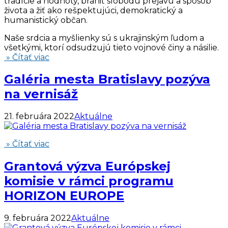
tradície a hodnoty, brániť slobodu prejavu a spôsob
života a žiť ako rešpektujúci, demokratický a
humanistický občan.
Naše srdcia a myšlienky sú s ukrajinským ľudom a
všetkými, ktorí odsudzujú tieto vojnové činy a násilie.
» Čítať viac
Galéria mesta Bratislavy pozýva
na vernisáž
21. februára 2022
Aktuálne
» Čítať viac
Grantová výzva Európskej
komisie v rámci programu
HORIZON EUROPE
9. februára 2022
Aktuálne