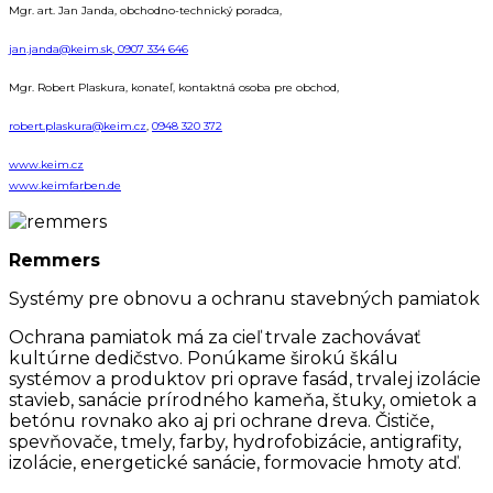
Mgr. art. Jan Janda, obchodno-technický poradca,
jan.janda@keim.sk
,
0907 334 646
Mgr. Robert Plaskura, konateľ, kontaktná osoba pre obchod,
robert.plaskura@keim.cz
,
0948 320 372
www.keim.cz
www.keimfarben.de
Remmers
Systémy pre obnovu a ochranu stavebných pamiatok
Ochrana pamiatok má za cieľ trvale zachovávať
kultúrne dedičstvo. Ponúkame širokú škálu
systémov a produktov pri oprave fasád, trvalej izolácie
stavieb, sanácie prírodného kameňa, štuky, omietok a
betónu rovnako ako aj pri ochrane dreva. Čističe,
spevňovače, tmely, farby, hydrofobizácie, antigrafity,
izolácie, energetické sanácie, formovacie hmoty atď.