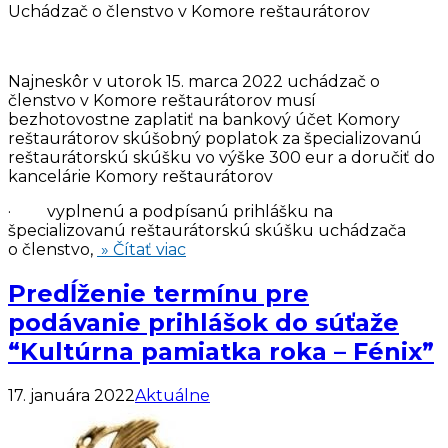
Uchádzač o členstvo v Komore reštaurátorov
Najneskôr v utorok 15. marca 2022 uchádzač o
členstvo v Komore reštaurátorov musí
bezhotovostne zaplatiť na bankový účet Komory
reštaurátorov skúšobný poplatok za špecializovanú
reštaurátorskú skúšku vo výške 300 eur a doručiť do
kancelárie Komory reštaurátorov
· vyplnenú a podpísanú prihlášku na
špecializovanú reštaurátorskú skúšku uchádzača
o členstvo,
» Čítať viac
Predĺženie termínu pre
podávanie prihlášok do súťaže
“Kultúrna pamiatka roka – Fénix”
17. januára 2022
Aktuálne